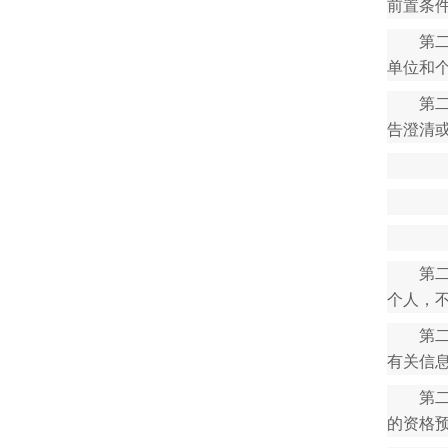
前置条
第
单位和
第
告澄清
第
个人，
第
有关信
第
的资格