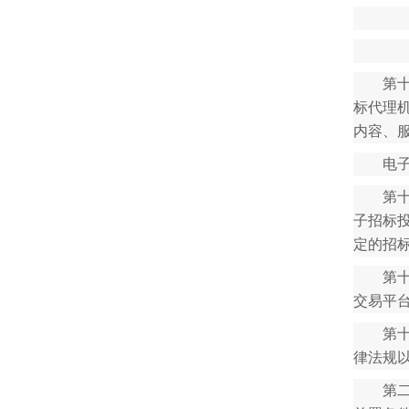
第
标代理
内容、
电
第
子招标
定的招
第
交易平
第
律法规
第