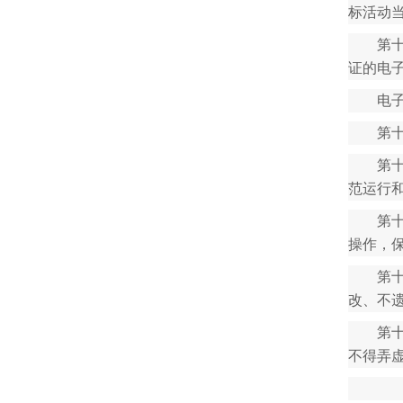
标活动
第
证的电
电
第
第
范运行
第
操作，
第
改、不
第
不得弄