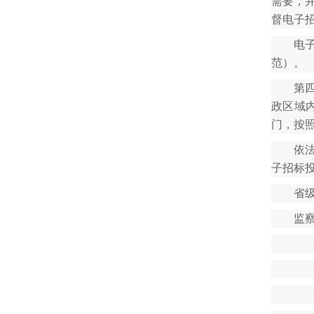
需要，
督电子
电
范）。
第
政区域
门，按
依
子招标
省
监