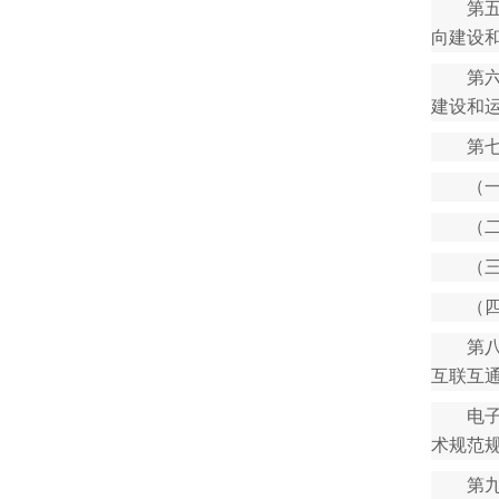
第
向建设
第
建设和
第
（
（
（
（
第
互联互
电
术规范
第