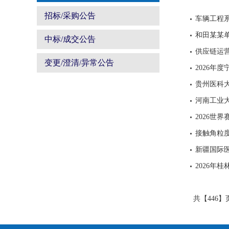
招标/采购公告
车辆工程
和田某某单
中标/成交公告
供应链运
变更/澄清/异常公告
2026年
贵州医科大
河南工业大
2026世
接触角粒
新疆国际医
2026年
共【446】